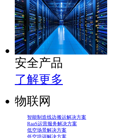
安全产品
了解更多
物联网
智能制造线边搬运解决方案
RaaS运营服务解决方案
低空场景解决方案
低空培训解决方案