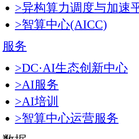
>异构算力调度与加速
>智算中心(AICC)
服务
>DC·AI生态创新中心
>AI服务
>AI培训
>智算中心运营服务