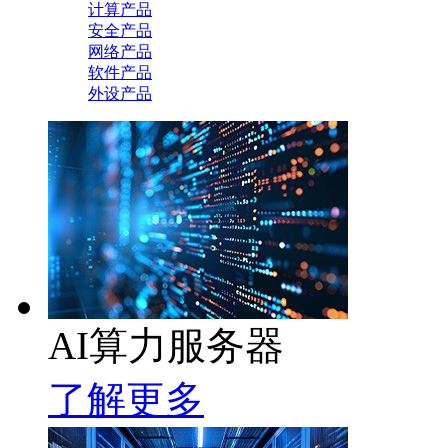
计算产品
安全产品
网络产品
软件产品
外设产品
AI算力服务器
了解更多