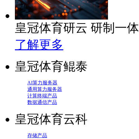
皇冠体育研云 研制一
了解更多
皇冠体育鲲泰
AI算力服务器
通用算力服务器
计算终端产品
数据通信产品
皇冠体育云科
存储产品