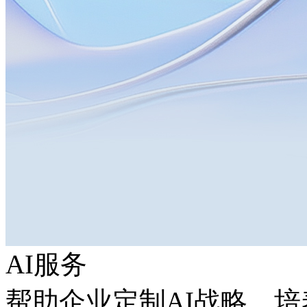
AI服务
帮助企业定制AI战略，培养