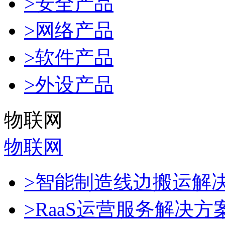
>安全产品
>网络产品
>软件产品
>外设产品
物联网
物联网
>智能制造线边搬运解
>RaaS运营服务解决方