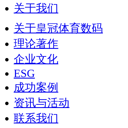
关于我们
关于皇冠体育数码
理论著作
企业文化
ESG
成功案例
资讯与活动
联系我们