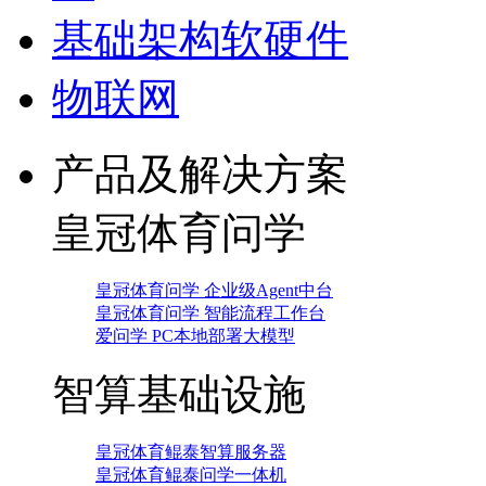
基础架构软硬件
物联网
产品及解决方案
皇冠体育问学
皇冠体育问学 企业级Agent中台
皇冠体育问学 智能流程工作台
爱问学 PC本地部署大模型
智算基础设施
皇冠体育鲲泰智算服务器
皇冠体育鲲泰问学一体机