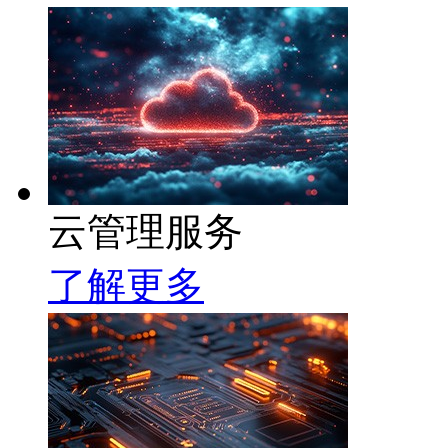
云管理服务
了解更多