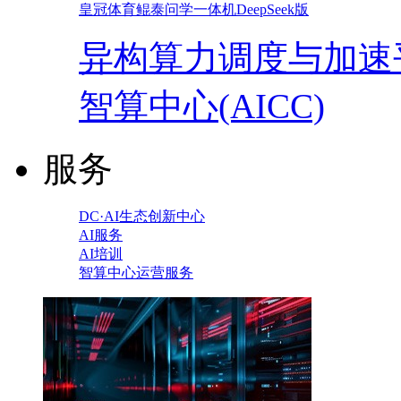
皇冠体育鲲泰问学一体机DeepSeek版
异构算力调度与加速
智算中心(AICC)
服务
DC·AI生态创新中心
AI服务
AI培训
智算中心运营服务