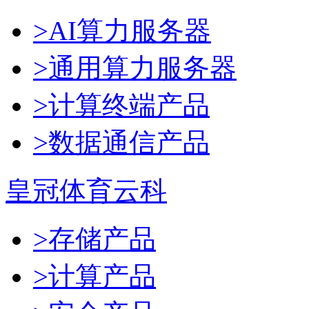
>AI算力服务器
>通用算力服务器
>计算终端产品
>数据通信产品
皇冠体育云科
>存储产品
>计算产品