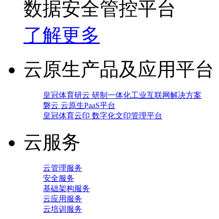
数据安全管控平台
了解更多
云原生产品及应用平台
皇冠体育研云 研制一体化工业互联网解决方案
磐云 云原生PaaS平台
皇冠体育云印 数字化文印管理平台
云服务
云管理服务
安全服务
基础架构服务
云应用服务
云培训服务