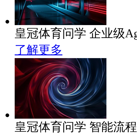
皇冠体育问学 企业级Ag
了解更多
皇冠体育问学 智能流