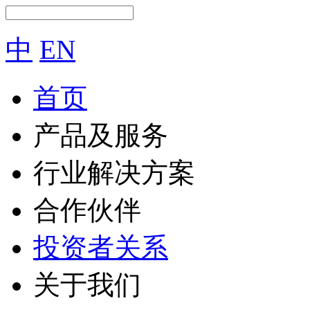
中
EN
首页
产品及服务
行业解决方案
合作伙伴
投资者关系
关于我们