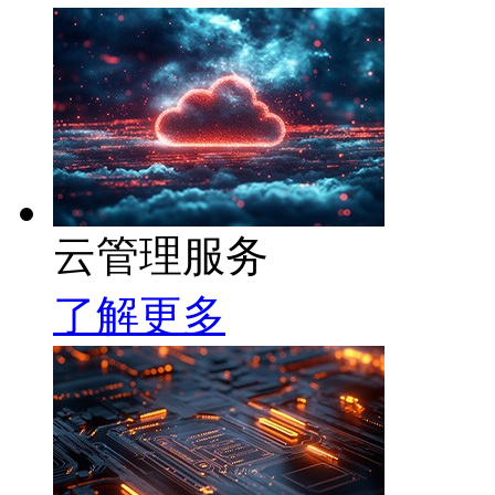
云管理服务
了解更多