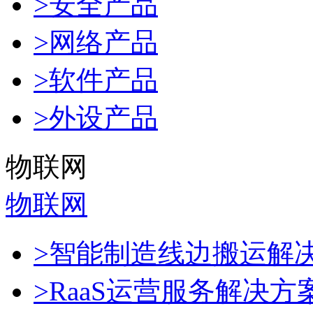
>安全产品
>网络产品
>软件产品
>外设产品
物联网
物联网
>智能制造线边搬运解
>RaaS运营服务解决方