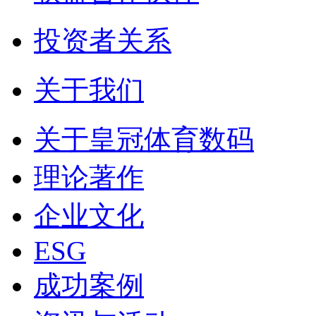
投资者关系
关于我们
关于皇冠体育数码
理论著作
企业文化
ESG
成功案例