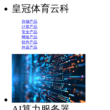
皇冠体育云科
存储产品
计算产品
安全产品
网络产品
软件产品
外设产品
AI算力服务器