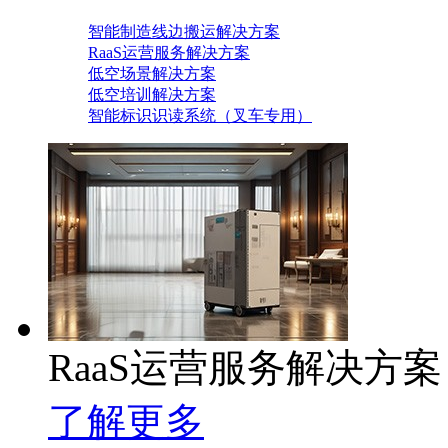
智能制造线边搬运解决方案
RaaS运营服务解决方案
低空场景解决方案
低空培训解决方案
智能标识识读系统（叉车专用）
RaaS运营服务解决方案
了解更多