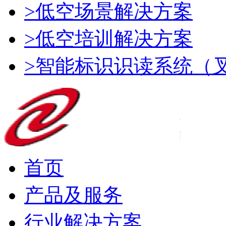
>低空场景解决方案
>低空培训解决方案
>智能标识识读系统（
首页
产品及服务
行业解决方案