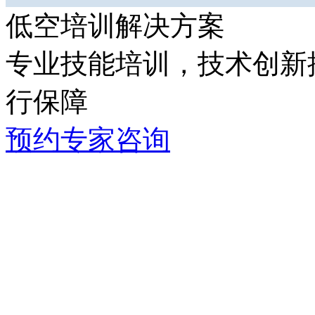
低空培训解决方案
专业技能培训，技术创新推
行保障
预约专家咨询