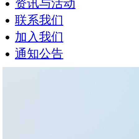
资讯与活动
联系我们
加入我们
通知公告